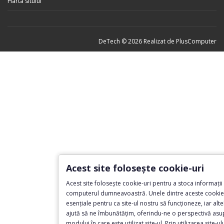
Harta sitului
DeTech © 2026 Realizat de
PlusComputer
Acest site folosește cookie-uri
Acest site folosește cookie-uri pentru a stoca informații
computerul dumneavoastră. Unele dintre aceste cookie-
esențiale pentru ca site-ul nostru să funcționeze, iar alte
ajută să ne îmbunătățim, oferindu-ne o perspectivă asu
modului în care este utilizat site-ul. Prin utilizarea site-ul