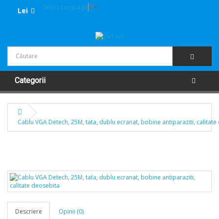
Select Language
▼
Lei
Categorii
Cablu VGA Detech, 25M, tata, dublu ecranat, bobine antiparaziti, calitate
Descriere
Opinii (0)