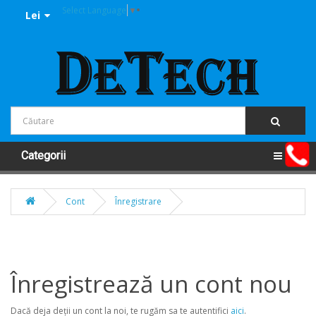
Select Language
▼
Lei
Categorii
Cont
Înregistrare
Înregistrează un cont nou
Dacă deja deţii un cont la noi, te rugăm sa te autentifici
aici
.