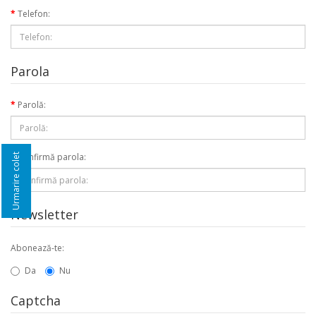
Telefon:
Parola
Parolă:
Confirmă parola:
Urmarire colet
Newsletter
Abonează-te:
Da
Nu
Captcha