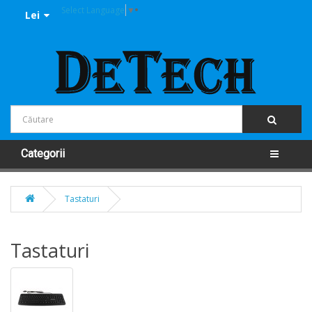
Select Language
▼
Lei
Categorii
Tastaturi
Tastaturi