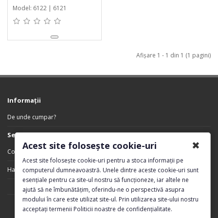
Model: 6122 | 6121
Afişare 1 - 1 din 1 (1 pagini)
Informaţii
De unde cumpar?
Servicii Clienţi
✖
Acest site folosește cookie-uri
Contact
Acest site folosește cookie-uri pentru a stoca informații pe
Harta sitului
computerul dumneavoastră. Unele dintre aceste cookie-uri sunt
esențiale pentru ca site-ul nostru să funcționeze, iar altele ne
ajută să ne îmbunătățim, oferindu-ne o perspectivă asupra
modului în care este utilizat site-ul. Prin utilizarea site-ului nostru
acceptați termenii Politicii noastre de confidențialitate.
DeTech © 2026 Realizat de
PlusComputer