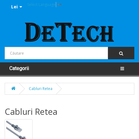
Select Language
▼
Lei
Categorii
Cabluri Retea
Cabluri Retea