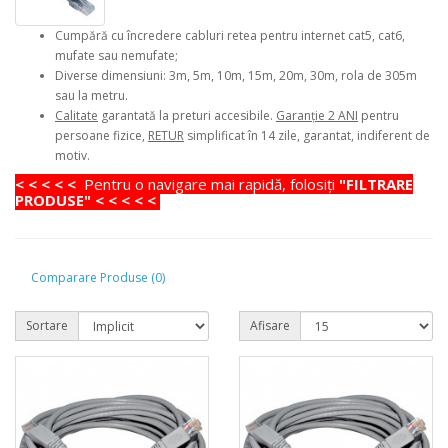
Cumpără cu încredere cabluri retea pentru internet cat5, cat6,
mufate sau nemufate;
Diverse dimensiuni: 3m, 5m, 10m, 15m, 20m, 30m, rola de 305m
sau la metru.
Calitate
garantată la preturi accesibile.
Garanție 2 ANI
pentru
persoane fizice,
RETUR
simplificat în 14 zile, garantat, indiferent de
motiv.
< < < < <
Pentru o navigare mai rapidă, folosiţi
"FILTRARE
PRODUSE" < < < < <
Comparare Produse (0)
Sortare
Afisare