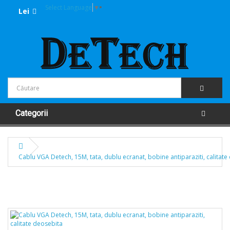
Select Language
▼
Lei
Categorii
Cablu VGA Detech, 15M, tata, dublu ecranat, bobine antiparaziti, calitate