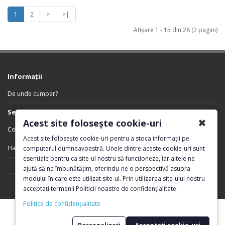
1
2
>
>|
Afişare 1 - 15 din 28 (2 pagini)
Informaţii
De unde cumpar?
Servicii Clienţi
✖
Acest site folosește cookie-uri
Contact
Acest site folosește cookie-uri pentru a stoca informații pe
Harta sitului
computerul dumneavoastră. Unele dintre aceste cookie-uri sunt
esențiale pentru ca site-ul nostru să funcționeze, iar altele ne
ajută să ne îmbunătățim, oferindu-ne o perspectivă asupra
modului în care este utilizat site-ul. Prin utilizarea site-ului nostru
acceptați termenii Politicii noastre de confidențialitate.
DeTech © 2026 Realizat de
PlusComputer
Politica de confidențialitate