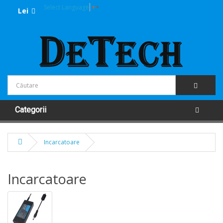
Select Language
▼
Lei
Categorii
Incarcatoare
Incarcatoare