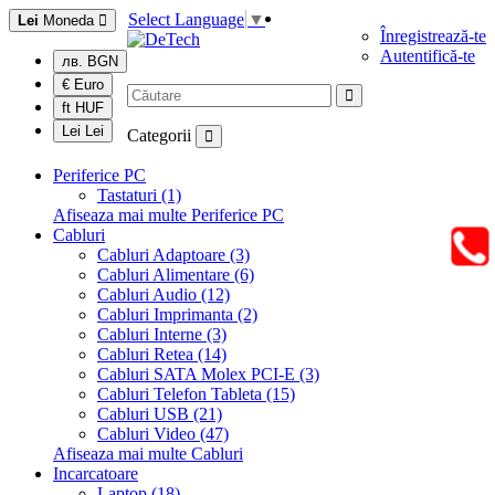
Select Language
▼
Lei
Moneda
Înregistrează-te
Autentifică-te
лв. BGN
€ Euro
ft HUF
Lei Lei
Categorii
Periferice PC
Tastaturi (1)
Afiseaza mai multe Periferice PC
Cabluri
Cabluri Adaptoare (3)
Cabluri Alimentare (6)
Cabluri Audio (12)
Cabluri Imprimanta (2)
Cabluri Interne (3)
Cabluri Retea (14)
Cabluri SATA Molex PCI-E (3)
Cabluri Telefon Tableta (15)
Cabluri USB (21)
Cabluri Video (47)
Afiseaza mai multe Cabluri
Incarcatoare
Laptop (18)